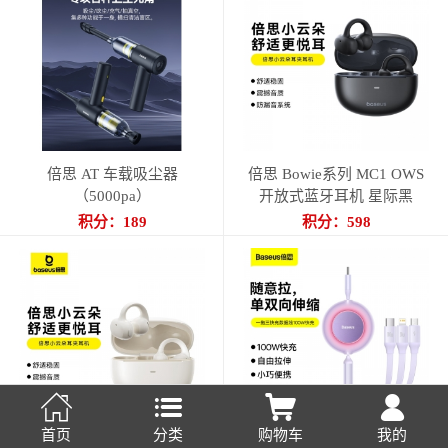
倍思 AT 车载吸尘器
倍思 Bowie系列 MC1 OWS
（5000pa）
开放式蓝牙耳机 星际黑
积分：189
积分：598




首页
分类
购物车
我的