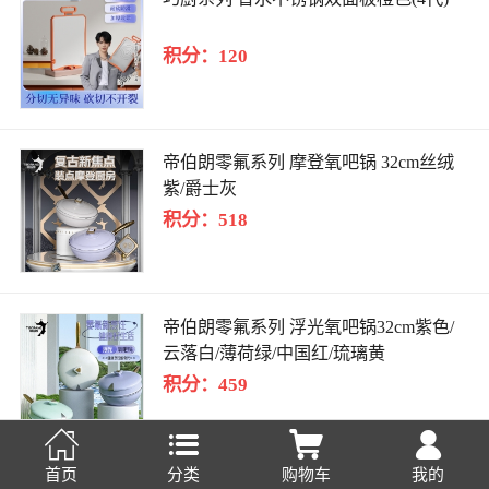
积分：120
帝伯朗零氟系列 摩登氧吧锅 32cm丝绒
紫/爵士灰
积分：518
帝伯朗零氟系列 浮光氧吧锅32cm紫色/
云落白/薄荷绿/中国红/琉璃黄
积分：459




首页
分类
购物车
我的