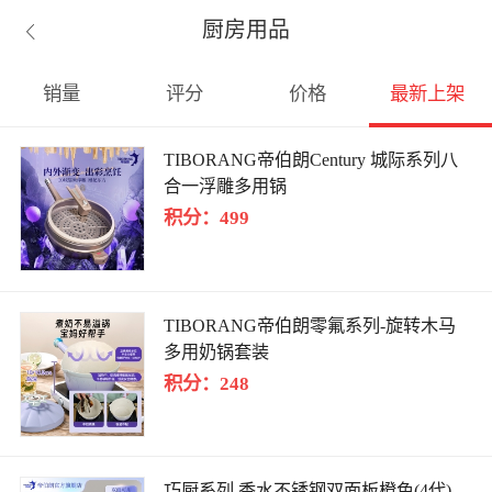
厨房用品

销量
评分
价格
最新上架
TIBORANG帝伯朗Century 城际系列八
合一浮雕多用锅
积分：499
TIBORANG帝伯朗零氟系列-旋转木马
多用奶锅套装
积分：248
巧厨系列 香水不锈钢双面板橙色(4代)