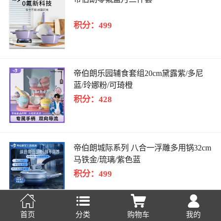
积分：499
帝伯朗乐园辅食套组20cm黛露紫/多尼
蓝/玲娜粉/可琦橙
积分：428
帝伯朗城际系列 八合一浮雕多用锅32cm
马铁金/琉璃/紫色蓝
积分：499




首页
分类
购物车
我的