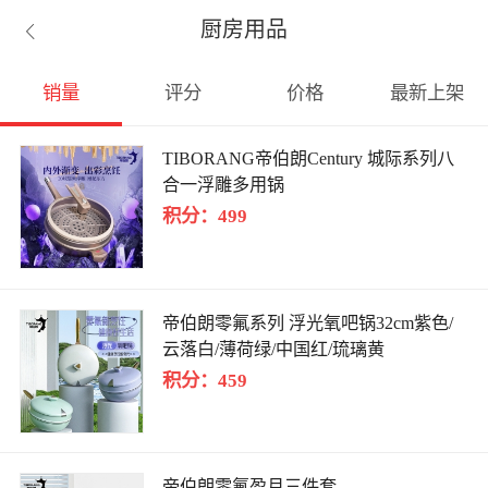
厨房用品

销量
评分
价格
最新上架
TIBORANG帝伯朗Century 城际系列八
合一浮雕多用锅
积分：499
帝伯朗零氟系列 浮光氧吧锅32cm紫色/
云落白/薄荷绿/中国红/琉璃黄
积分：459
帝伯朗零氟盈月三件套