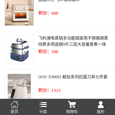
积分：680
飞利浦电蒸锅多功能锅家用不锈钢涮蒸
炖煮多用途锅9升三层大容量蒸煮一体
304不锈钢0涂层 9L
积分：598
OOU DJ0091 鲸钛系列抗菌刀具七件套
积分：1323




首页
分类
购物车
我的