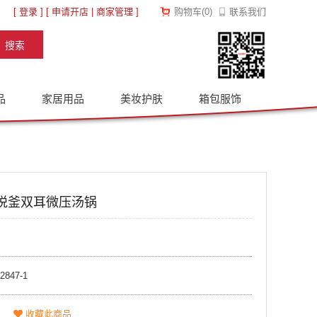
[
登录
] [
申请开店
|
商家管理
]
购物车
(
0
)
联系我们
品
家居用品
美妆护肤
箱包服饰
-悦釜双耳微压汤锅
2847-1
收藏此商品