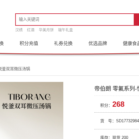
汉绣
红酒
华美月饼
端午礼盒
换
积分充值
礼券兑换
优选品牌
健康食
-悦釜双耳微压汤锅
帝伯朗 零氟系列
268
积分：
货 号：
SD17732984
库存：现货
200