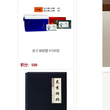
梁子湖螃蟹卡598型
积分：598