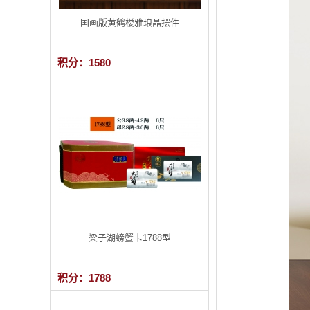
国画版黄鹤楼雅琅晶摆件
积分：1580
梁子湖螃蟹卡1788型
积分：1788