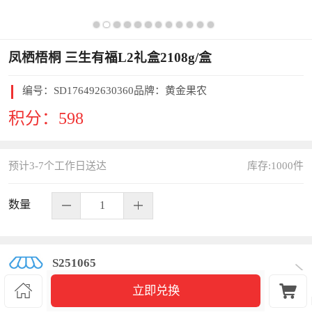
凤栖梧桐 三生有福L2礼盒2108g/盒
编号：
SD176492630360
品牌：黄金果农
积分：
598
预计3-7个工作日送达
库存:
1000
件
数量
S251065


立即兑换