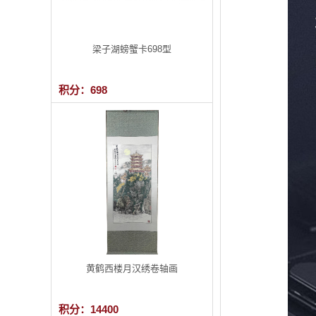
梁子湖螃蟹卡698型
积分：698
黄鹤西楼月汉绣卷轴画
积分：14400