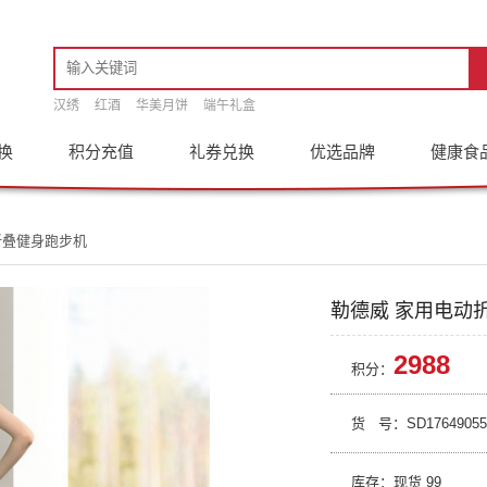
汉绣
红酒
华美月饼
端午礼盒
换
积分充值
礼券兑换
优选品牌
健康食
折叠健身跑步机
勒德威 家用电动
2988
积分：
货 号：
SD17649055
库存：现货
99