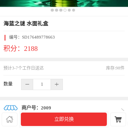
海蓝之谜 水面礼盒
编号：
SD176489778663
积分：
2188
预计3-7个工作日送达
库存:
98
件
数量
商户号：2009


立即兑换