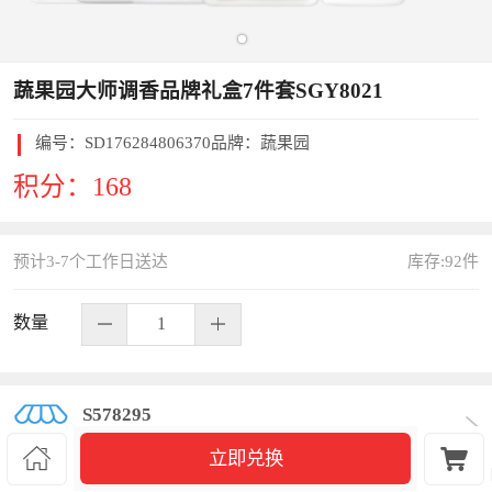
蔬果园大师调香品牌礼盒7件套SGY8021
编号：
SD176284806370
品牌：蔬果园
积分：
168
预计3-7个工作日送达
库存:
92
件
数量
S578295


立即兑换