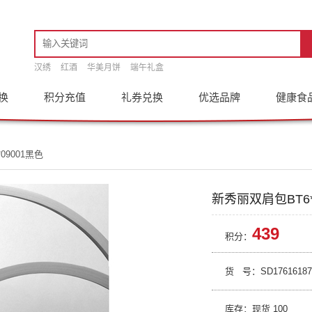
汉绣
红酒
华美月饼
端午礼盒
换
积分充值
礼券兑换
优选品牌
健康食
09001黑色
新秀丽双肩包BT6*
439
积分：
货 号：
SD17616187
库存：现货
100