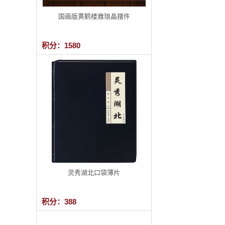
国画版黄鹤楼雅琅晶摆件
积分：1580
灵秀湖北口袋薄片
积分：388