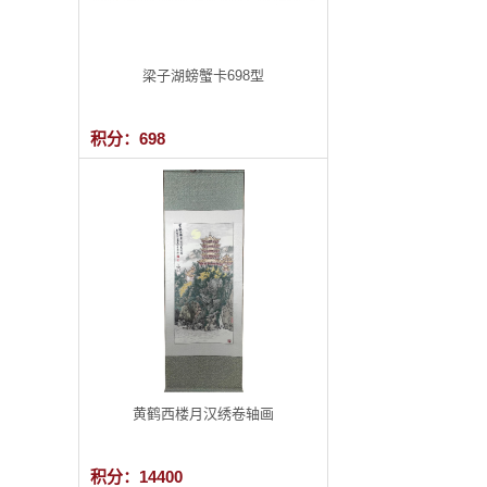
梁子湖螃蟹卡698型
积分：698
黄鹤西楼月汉绣卷轴画
积分：14400