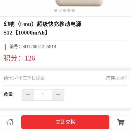
幻响（i-mu）超级快充移动电源
S12【10000mAh】
编号：
SD176051225818
积分：
126
预计3-7个工作日送达
库存:
100
件
数量
S152671


立即兑换