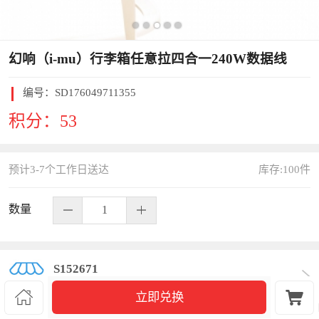
幻响（i-mu）行李箱任意拉四合一240W数据线
编号：
SD176049711355
积分：
53
预计3-7个工作日送达
库存:
100
件
数量
S152671


立即兑换