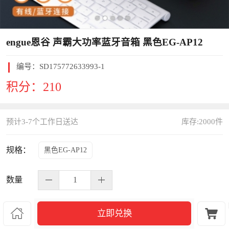
engue恩谷 声霸大功率蓝牙音箱 黑色EG-AP12
编号：
SD175772633993-1
积分：
210
预计3-7个工作日送达
库存:
2000
件
规格：
黑色EG-AP12
数量


立即兑换
S245618