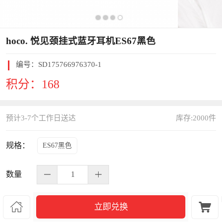
hoco. 悦见颈挂式蓝牙耳机ES67黑色
编号：
SD175766976370-1
积分：
168
预计3-7个工作日送达
库存:
2000
件
规格：
ES67黑色
数量


立即兑换
S245618