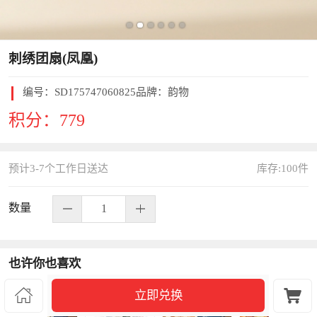
刺绣团扇(凤凰)
编号：
SD175747060825
品牌：韵物
积分：
779
预计3-7个工作日送达
库存:
100
件
数量
也许你也喜欢


立即兑换