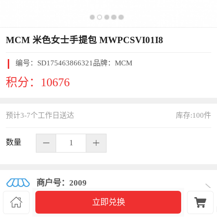
MCM 米色女士手提包 MWPCSVI01I8
编号：
SD175463866321
品牌：MCM
积分：
10676
预计3-7个工作日送达
库存:
100
件
数量
商户号：2009


立即兑换