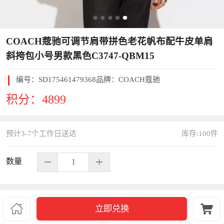
COACH蔲驰可调节肩带拼色老花帆布配牛皮单肩
斜挎包小号男款黑色C3747-QBM15
编号：
SD175461479368
品牌：COACH蔻驰
积分：
4899
预计3-7个工作日送达
库存:
100
件
数量
商户号：2009


立即兑换