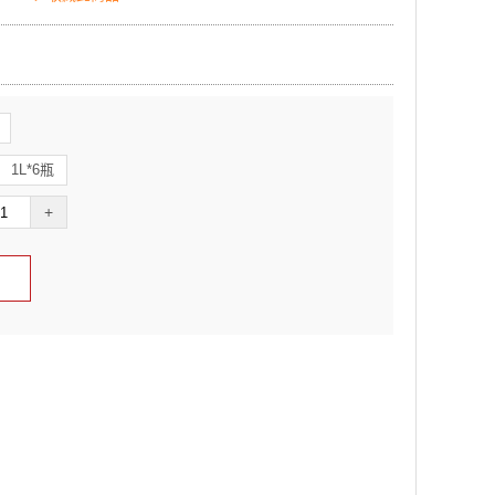
1L*6瓶
+