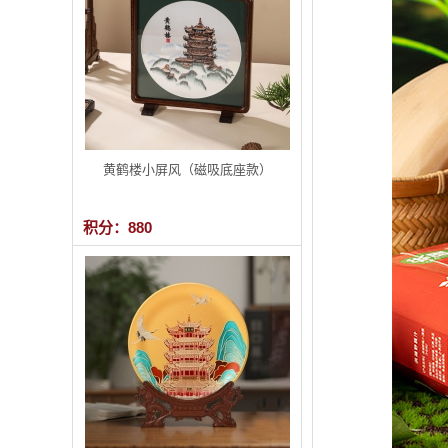
黄鹤楼小屏风（磁吸底座款）
积分：880