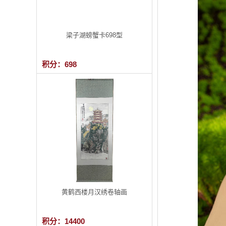
梁子湖螃蟹卡698型
积分：698
黄鹤西楼月汉绣卷轴画
积分：14400