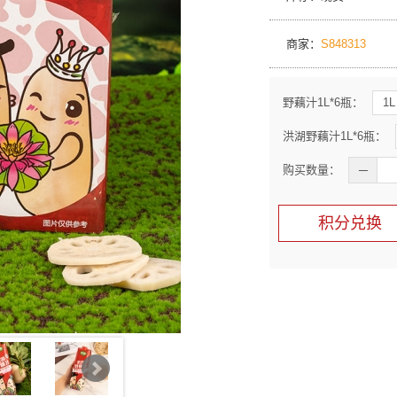
商家：
S848313
野藕汁1L*6瓶：
1L
洪湖野藕汁1L*6瓶：
购买数量：
─
积分兑换