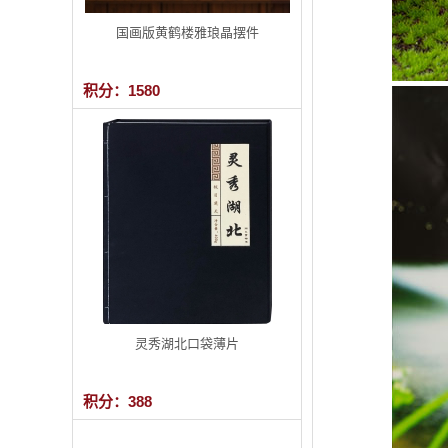
国画版黄鹤楼雅琅晶摆件
积分：1580
灵秀湖北口袋薄片
积分：388