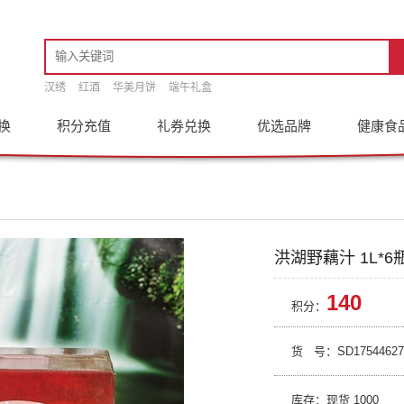
汉绣
红酒
华美月饼
端午礼盒
换
积分充值
礼券兑换
优选品牌
健康食
洪湖野藕汁 1L*6
140
积分：
货 号：
SD17544627
库存：现货
1000