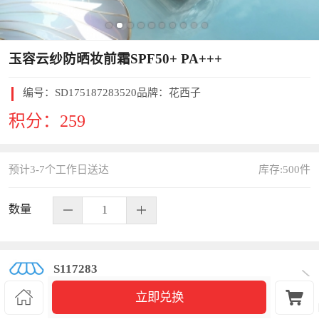
玉容云纱防晒妆前霜SPF50+ PA+++
编号：
SD175187283520
品牌：花西子
积分：
259
预计3-7个工作日送达
库存:
500
件
数量
S117283


立即兑换