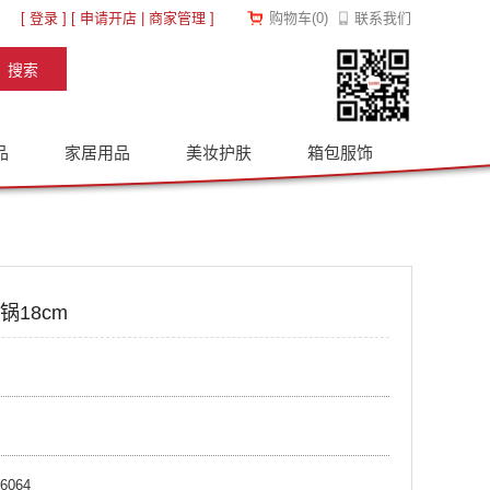
[
登录
] [
申请开店
|
商家管理
]
购物车
(
0
)
联系我们
品
家居用品
美妆护肤
箱包服饰
18cm
6064