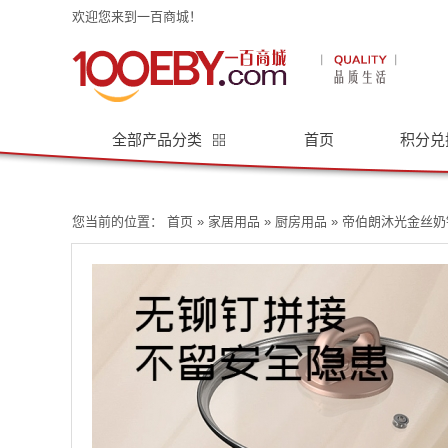
欢迎您来到一百商城！
全部产品分类
首页
积分兑
您当前的位置：
首页
»
家居用品
»
厨房用品
» 帝伯朗沐光金丝奶锅