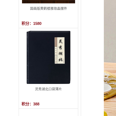
国画版黄鹤楼雅琅晶摆件
积分：1580
灵秀湖北口袋薄片
积分：388