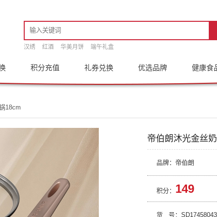
汉绣
红酒
华美月饼
端午礼盒
换
积分充值
礼券兑换
优选品牌
健康食
18cm
帝伯朗沐光金丝奶锅
品牌：帝伯朗
149
积分：
货 号：
SD17458043