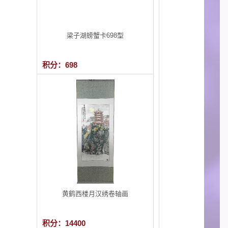
梁子湖螃蟹卡698型
积分：698
黄鹤西楼月汉绣卷轴画
积分：14400