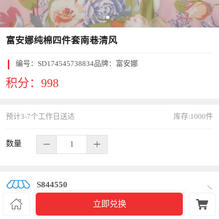
富安娜纯棉四件套南巷清风
编号：
SD174545738834
品牌：富安娜
积分：
998
预计3-7个工作日送达
库存:
1000
件
数量
S844550


立即兑换