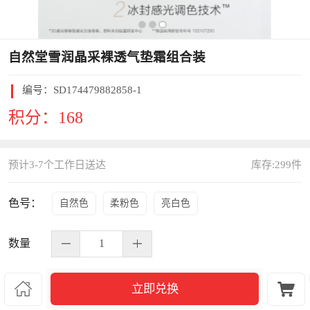
自然堂雪润晶采裸透气垫霜组合装
编号：
SD174479882858-1
积分：
168
预计3-7个工作日送达
库存:
299
件
色号：
自然色
柔粉色
亮白色
数量


立即兑换
S470799