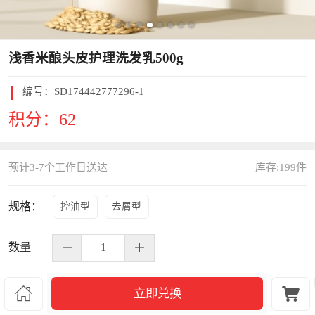
浅香米酿头皮护理洗发乳500g
编号：
SD174442777296-1
积分：
62
预计3-7个工作日送达
库存:
199
件
规格：
控油型
去屑型
数量


立即兑换
S584496