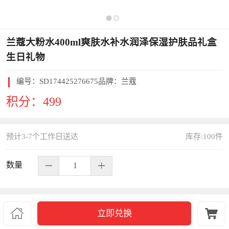
兰蔻大粉水400ml爽肤水补水润泽保湿护肤品礼盒
生日礼物
编号：
SD174425276675
品牌：兰蔻
积分：
499
预计3-7个工作日送达
库存:
100
件
数量
S351068


立即兑换