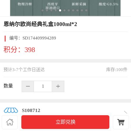
恩纳尔欧尚经典礼盒1000ml*2
编号：
SD174409994289
积分：
398
预计3-7个工作日送达
库存:
100
件
数量
S108712


立即兑换