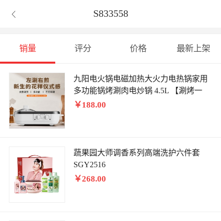
S833558

销量
评分
价格
最新上架
九阳电火锅电磁加热大火力电热锅家用
多功能锅烤涮肉电炒锅 4.5L 【涮烤一
体】HG10-G588
￥188.00
蔬果园大师调香系列高端洗护六件套
SGY2516
￥268.00