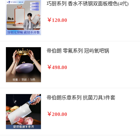
巧厨系列 香水不锈钢双面板橙色(4代)
￥120.00
帝伯朗 零氟系列 冠屿氧吧锅
￥498.00
帝伯朗乐章系列 抗菌刀具3件套
￥200.00