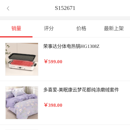
S152671

销量
评分
价格
最新上架
荣事达分体电热锅HG1308Z
￥599.00
多喜爱-美眠康云梦花都纯涤磨绒套件
￥398.00