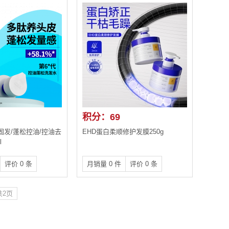
积分：69
固发/蓬松控油/控油去
EHD蛋白柔顺修护发膜250g
l
评价 0 条
月销量 0 件
评价 0 条
共2页