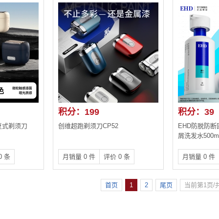
积分：199
积分：39
 往复式剃须刀
创维超跑剃须刀CP52
EHD防脱防断
屑洗发水500m
0 条
月销量 0 件
评价 0 条
月销量 0 件
首页
1
2
尾页
当前第1页/