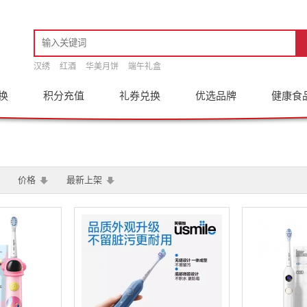
汉绣
红酒
华美月饼
端午礼盒
换
积分充值
礼券兑换
优选品牌
健康食
价格
最新上架