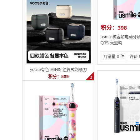
积分：398
usmile笑容加电动
Q3S 太空粉
月销量 0 件
评价 
yoose有色 MINI5 往复式剃须刀
积分：569