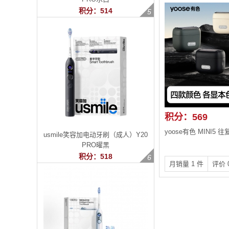
积分：514
积分：569
yoose有色 MINI5
usmile笑容加电动牙刷（成人）Y20
PRO曜黑
积分：518
月销量 1 件
评价 