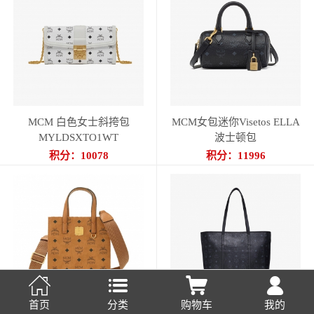
MCM 白色女士斜挎包
MCM女包迷你Visetos ELLA
MYLDSXTO1WT
波士顿包
MWBESEA01BK001
积分：10078
积分：11996




首页
分类
购物车
我的